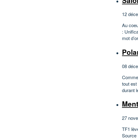
Salo
12 déce
Au coeu
: Unific
mot d’or
Pola
08 déce
Comment 
tout est
durant l
Ment
27 nove
TF1 lève
Source :