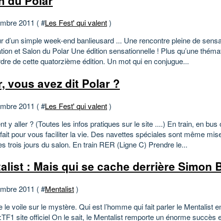
n du Polar
mbre 2011 ( #
Les Fest' qui valent
)
r d’un simple week-end banlieusard ... Une rencontre pleine de sensa
ation et Salon du Polar Une édition sensationnelle ! Plus qu’une thémati
dre de cette quatorzième édition. Un mot qui en conjugue...
r, vous avez dit Polar ?
mbre 2011 ( #
Les Fest' qui valent
)
y aller ? (Toutes les infos pratiques sur le site ....) En train, en bus 
 fait pour vous faciliter la vie. Des navettes spéciales sont même mis
es trois jours du salon. En train RER (Ligne C) Prendre le...
alist : Mais qui se cache derrière Simon 
mbre 2011 ( #
Mentalist
)
 le voile sur le mystère. Qui est l’homme qui fait parler le Mentalist e
TF1 site officiel On le sait, le Mentalist remporte un énorme succès 