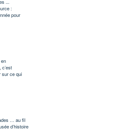
s ...
urce :
année pour
 en
 c’est
 sur ce qui
ades … au fil
usée d’histoire