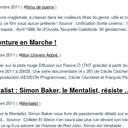
mbre 2011 ( #
films de guerre
)
e magistrale, à classer dans les meilleurs titres du genre, utile et 
 ce film sous aucun prétexte ! Source : Unification Sortie cinéma :
nopsis : Avril 1988, Île d’Ouvéa, Nouvelle-Calédonie. 30 gendarmes..
enture en Marche !
bre 2011 ( #
Mon Univers Adoré.
)
e, sur la piste rouge Diffusion sur France Ô (TNT gratuite) à partir d
e 2011 à 20h35. Une série documentaire (4 x 26') de Cécile Clochere
(production GEDEON Programmes). Cécile Clocheret et François Pica
alist : Simon Baker, le Mentalist, résiste
bre 2011 ( #
Mentalist
)
ur le Mentalist, Simon Baker nous livre de passionnants détails sur
il... Source : Collider Et Steve n’en saura pas plus car devant son in
 ce qu’il va advenir de l’histoire de Red John, Simon est intraitable...