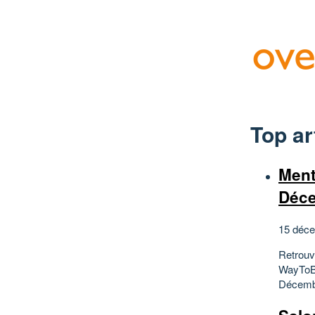
Top ar
Ment
Déce
15 déce
Retrouv
WayToBl
Décembr