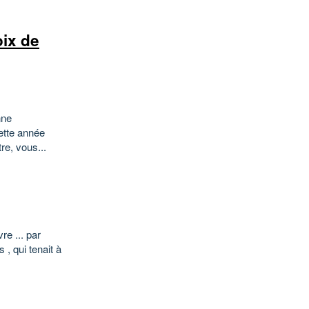
oix de
nne
ette année
re, vous...
re ... par
 , qui tenait à