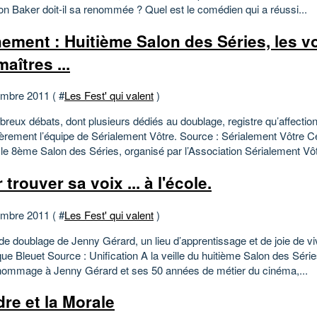
on Baker doit-il sa renommée ? Quel est le comédien qui a réussi...
ement : Huitième Salon des Séries, les v
aîtres ...
mbre 2011 ( #
Les Fest' qui valent
)
reux débats, dont plusieurs dédiés au doublage, registre qu’affectio
lièrement l’équipe de Sérialement Vôtre. Source : Sérialement Vôtre C
 le 8ème Salon des Séries, organisé par l’Association Sérialement Vôt
 trouver sa voix ... à l'école.
mbre 2011 ( #
Les Fest' qui valent
)
de doublage de Jenny Gérard, un lieu d’apprentissage et de joie de viv
e Bleuet Source : Unification A la veille du huitième Salon des Séries
hommage à Jenny Gérard et ses 50 années de métier du cinéma,...
dre et la Morale