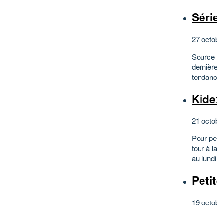
Séri
27 octo
Source :
dernièr
tendanc
Kide
21 octo
Pour pet
tour à l
au lundi
Peti
19 octo