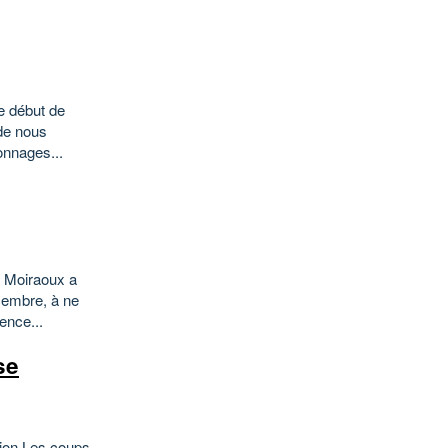
e début de
 de nous
sonnages...
e Moiraoux a
écembre, à ne
ence...
se
tion Les coups