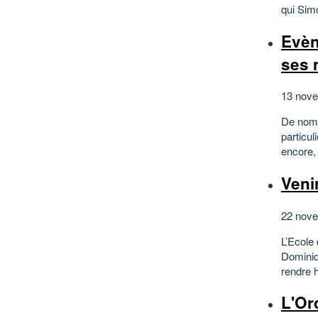
qui Sim
Evèn
ses m
13 nove
De nomb
particu
encore,
Venir
22 nove
L’Ecole 
Dominiqu
rendre 
L'Or