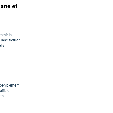
Jane et
émir le
ne frétiller.
st,...
 péniblement
ficiel
tte