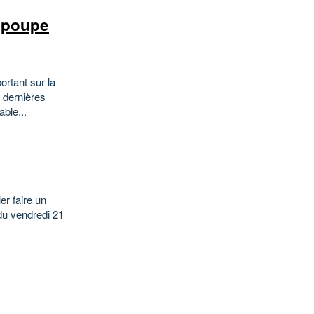
n poupe
ortant sur la
 dernières
ble...
er faire un
 du vendredi 21