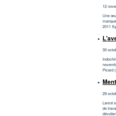
12 nove
Une œuvr
manquez
2011 Sy
L'av
30 octo
Indochin
novembr
Picard 
Ment
29 octo
Lancé s
de trava
dévoiler