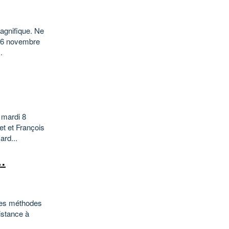
magnifique. Ne
 16 novembre
.
u mardi 8
t et François
rd...
 …
 ses méthodes
sistance à