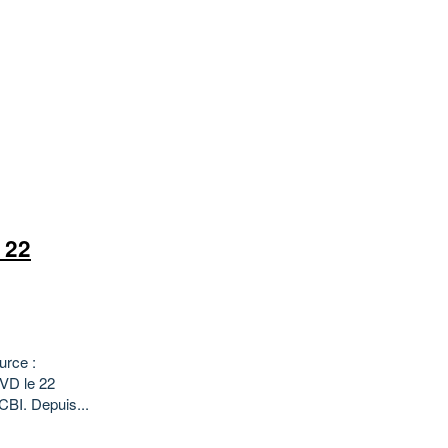
 22
urce :
DVD le 22
BI. Depuis...