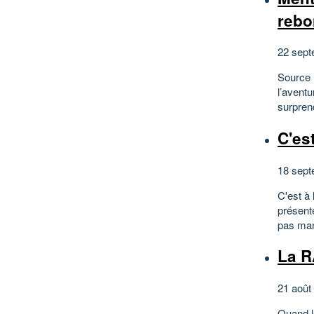
rebo
22 sept
Source 
l’avent
surprend
C'est
18 sept
C'est à
présent
pas man
La R
21 août
Quand l