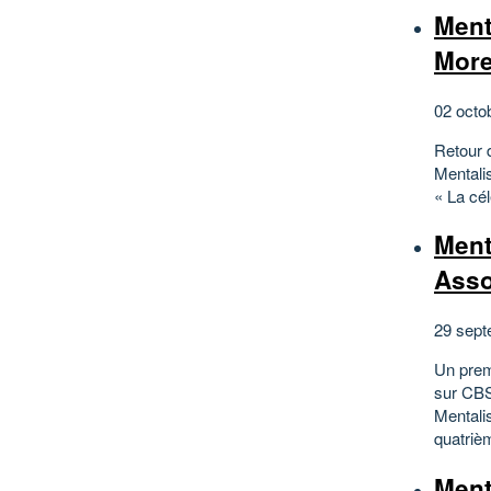
Ment
More
02 octo
Retour 
Mentalis
« La cél
Ment
Asso
29 sept
Un prem
sur CBS
Mentali
quatrièm
Ment