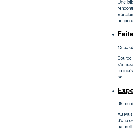
Une joli
rencont
Sériale
annonce
Faît
12 octo
Source 
s’amusa
toujours
se...
Expo
09 octo
Au Musé
d’une ex
naturell