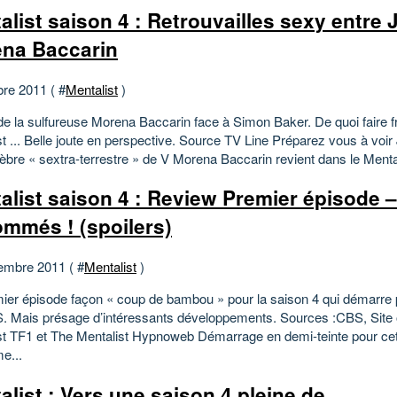
alist saison 4 : Retrouvailles sexy entre 
na Baccarin
bre 2011 ( #
Mentalist
)
de la sulfureuse Morena Baccarin face à Simon Baker. De quoi faire fr
t ... Belle joute en perspective. Source TV Line Préparez vous à voir Ja
èbre « sextra-terrestre » de V Morena Baccarin revient dans le Mentali
alist saison 4 : Review Premier épisode –
mmés ! (spoilers)
embre 2011 ( #
Mentalist
)
ier épisode façon « coup de bambou » pour la saison 4 qui démarre
. Mais présage d’intéressants développements. Sources :CBS, Site of
st TF1 et The Mentalist Hypnoweb Démarrage en demi-teinte pour ce
e...
alist : Vers une saison 4 pleine de