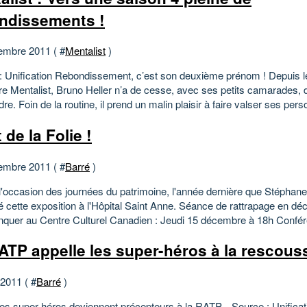
ndissements !
embre 2011 ( #
Mentalist
)
: Unification Rebondissement, c’est son deuxième prénom ! Depuis l
ure Mentalist, Bruno Heller n’a de cesse, avec ses petits camarades,
re. Foin de la routine, il prend un malin plaisir à faire valser ses per
 de la Folie !
embre 2011 ( #
Barré
)
 l'occasion des journées du patrimoine, l'année dernière que Stéphan
é cette exposition à l'Hôpital Saint Anne. Séance de rattrapage en d
quer au Centre Culturel Canadien : Jeudi 15 décembre à 18h Confér
ATP appelle les super-héros à la rescous
 2011 ( #
Barré
)
es super héros deviennent précepteurs à la RATP... Source : Unifica