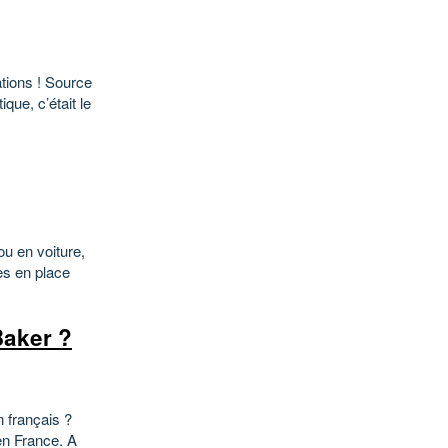
tions ! Source
que, c’était le
ou en voiture,
es en place
Baker ?
n français ?
en France. A