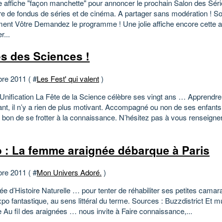
e affiche "façon manchette" pour annoncer le prochain Salon des Série
re de fondus de séries et de cinéma. A partager sans modération ! So
ment Vôtre Demandez le programme ! Une jolie affiche encore cette 
r...
es des Sciences !
bre 2011 ( #
Les Fest' qui valent
)
Unification La Fête de la Science célèbre ses vingt ans … Apprendre
nt, il n’y a rien de plus motivant. Accompagné ou non de ses enfants,
 bon de se frotter à la connaissance. N’hésitez pas à vous renseigner
 : La femme araignée débarque à Paris
bre 2011 ( #
Mon Univers Adoré.
)
e d’Histoire Naturelle … pour tenter de réhabiliter ses petites camar
po fantastique, au sens littéral du terme. Sources : Buzzdistrict Et m
e Au fil des araignées … nous invite à Faire connaissance,...