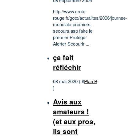
08 septembre 2006
http://www.croix-
rouge.fr/goto/actualites/2006/journee-
mondiale-premiers-
secours.asp faire le
premier Protéger
Alerter Secourir ...
ça fait
réfléchir
08 mai 2020 ( #
Plan B
)
Avis aux
amateurs !
(et aux pros,
ils sont